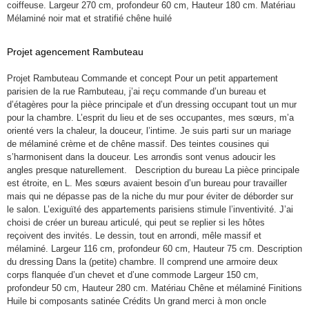
coiffeuse. Largeur 270 cm, profondeur 60 cm, Hauteur 180 cm. Matériau
Mélaminé noir mat et stratifié chêne huilé
Projet agencement Rambuteau
Projet Rambuteau Commande et concept Pour un petit appartement
parisien de la rue Rambuteau, j’ai reçu commande d’un bureau et
d’étagères pour la pièce principale et d’un dressing occupant tout un mur
pour la chambre. L’esprit du lieu et de ses occupantes, mes sœurs, m’a
orienté vers la chaleur, la douceur, l’intime. Je suis parti sur un mariage
de mélaminé crème et de chêne massif. Des teintes cousines qui
s’harmonisent dans la douceur. Les arrondis sont venus adoucir les
angles presque naturellement. Description du bureau La pièce principale
est étroite, en L. Mes sœurs avaient besoin d’un bureau pour travailler
mais qui ne dépasse pas de la niche du mur pour éviter de déborder sur
le salon. L’exiguïté des appartements parisiens stimule l’inventivité. J’ai
choisi de créer un bureau articulé, qui peut se replier si les hôtes
reçoivent des invités. Le dessin, tout en arrondi, mêle massif et
mélaminé. Largeur 116 cm, profondeur 60 cm, Hauteur 75 cm. Description
du dressing Dans la (petite) chambre. Il comprend une armoire deux
corps flanquée d’un chevet et d’une commode Largeur 150 cm,
profondeur 50 cm, Hauteur 280 cm. Matériau Chêne et mélaminé Finitions
Huile bi composants satinée Crédits Un grand merci à mon oncle