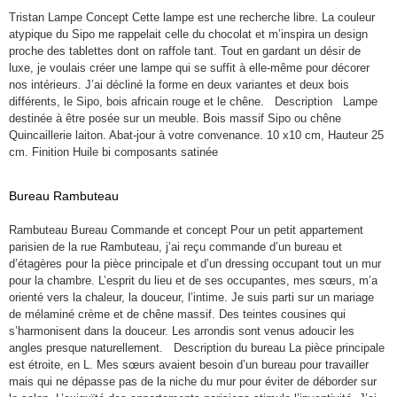
Tristan Lampe Concept Cette lampe est une recherche libre. La couleur
atypique du Sipo me rappelait celle du chocolat et m’inspira un design
proche des tablettes dont on raffole tant. Tout en gardant un désir de
luxe, je voulais créer une lampe qui se suffit à elle-même pour décorer
nos intérieurs. J’ai décliné la forme en deux variantes et deux bois
différents, le Sipo, bois africain rouge et le chêne. Description Lampe
destinée à être posée sur un meuble. Bois massif Sipo ou chêne
Quincaillerie laiton. Abat-jour à votre convenance. 10 x10 cm, Hauteur 25
cm. Finition Huile bi composants satinée
Bureau Rambuteau
Rambuteau Bureau Commande et concept Pour un petit appartement
parisien de la rue Rambuteau, j’ai reçu commande d’un bureau et
d’étagères pour la pièce principale et d’un dressing occupant tout un mur
pour la chambre. L’esprit du lieu et de ses occupantes, mes sœurs, m’a
orienté vers la chaleur, la douceur, l’intime. Je suis parti sur un mariage
de mélaminé crème et de chêne massif. Des teintes cousines qui
s’harmonisent dans la douceur. Les arrondis sont venus adoucir les
angles presque naturellement. Description du bureau La pièce principale
est étroite, en L. Mes sœurs avaient besoin d’un bureau pour travailler
mais qui ne dépasse pas de la niche du mur pour éviter de déborder sur