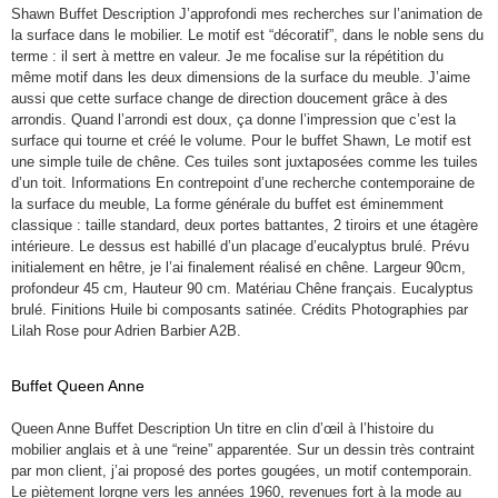
Shawn Buffet Description J’approfondi mes recherches sur l’animation de
la surface dans le mobilier. Le motif est “décoratif”, dans le noble sens du
terme : il sert à mettre en valeur. Je me focalise sur la répétition du
même motif dans les deux dimensions de la surface du meuble. J’aime
aussi que cette surface change de direction doucement grâce à des
arrondis. Quand l’arrondi est doux, ça donne l’impression que c’est la
surface qui tourne et créé le volume. Pour le buffet Shawn, Le motif est
une simple tuile de chêne. Ces tuiles sont juxtaposées comme les tuiles
d’un toit. Informations En contrepoint d’une recherche contemporaine de
la surface du meuble, La forme générale du buffet est éminemment
classique : taille standard, deux portes battantes, 2 tiroirs et une étagère
intérieure. Le dessus est habillé d’un placage d’eucalyptus brulé. Prévu
initialement en hêtre, je l’ai finalement réalisé en chêne. Largeur 90cm,
profondeur 45 cm, Hauteur 90 cm. Matériau Chêne français. Eucalyptus
brulé. Finitions Huile bi composants satinée. Crédits Photographies par
Lilah Rose pour Adrien Barbier A2B.
Buffet Queen Anne
Queen Anne Buffet Description Un titre en clin d’œil à l’histoire du
mobilier anglais et à une “reine” apparentée. Sur un dessin très contraint
par mon client, j’ai proposé des portes gougées, un motif contemporain.
Le piètement lorgne vers les années 1960, revenues fort à la mode au