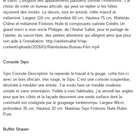
le salon. L’exiguïté des appartements parisiens stimule l’inventivité. J’ai
choisi de créer un bureau articulé, qui peut se replier si les hôtes
reçoivent des invités. Le dessin, tout en arrondi, mêle massif et
mélaminé. Largeur 116 cm, profondeur 60 cm, Hauteur 75 cm. Matériau
Chêne et mélaminé Finitions Huile bi composants satinée Crédits Un
grand merci à mon oncle Philippe, de l’Atelier Saltel, pour le partage de
l’atelier, du savoir-faire, des petites attentions qui allègent ainsi que pour
son aide à l’installation. http://ateliersaltel.fr/wp-
content/uploads/2026/01/Rambuteau-Bureau-Film.mp4
Console Sipo
Sipo Console Description Je reprends le travail à la gouge, cette fois-ci
avec un bois africain, très rouge, le Sipo. C’est une console suspendue,
destinée à meubler une entrée. J’ai voulu faire un meuble modeste,
simple et sans ostentation. Fidèle à mes habitudes, j’ai arrondi les angles
pour que les côtés et la façade dessinent une seule surface dont la
continuité est soulignée par le gougeage ininterrompu. Largeur 90cm,
profondeur 35 cm, Hauteur 20 cm. Matériau Sipo Finitions Huile Rubio
Pure.
Buffet Shawn